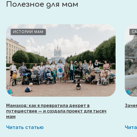
Полезное для мам
ИСТОРИИ МАМ
С
Мамаход: как я превратила декрет в
Заче
путешествие — и создала проект для тысяч
мам
Читать статью
Чита